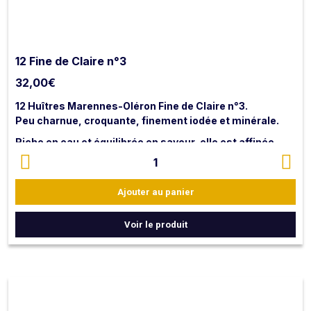
12 Fine de Claire n°3
32,00
€
12 Huîtres Marennes-Oléron Fine de Claire n°3.
Peu charnue, croquante, finement iodée et minérale.
Riche en eau et équilibrée en saveur, elle est affinée
dans les claires du bassin de Marennes Oléron.
1
Ajouter au panier
NB : les huîtres sont livrées ouvertes avec citron et
vinaigre échalote.
Voir le produit