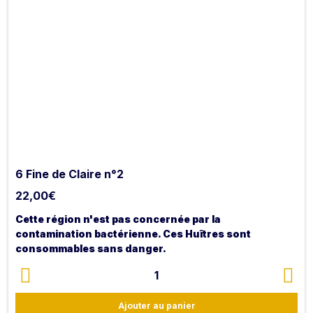
6 Fine de Claire n°2
22,00
€
Cette région n'est pas concernée par la
contamination bactérienne. Ces Huîtres sont
consommables sans danger.
De plus gros calibre, l'Huître Marenne-Oléron Fine de
1
Claire n°2 est une huître peu
charnue, finement iodée et
minérale.
Ajouter au panier
Riche en eau et équilibrée en saveur, elle est affinée