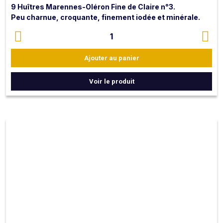
9 Huîtres Marennes-Oléron Fine de Claire n°3.
Peu charnue, croquante, finement iodée et minérale.
Riche en eau et équilibrée en saveur, elle est affinée
1
dans les claires du bassin de Marennes Oléron.
Ajouter au panier
NB : les huîtres sont livrées ouvertes avec citron et
Voir le produit
vinaigre échalote.