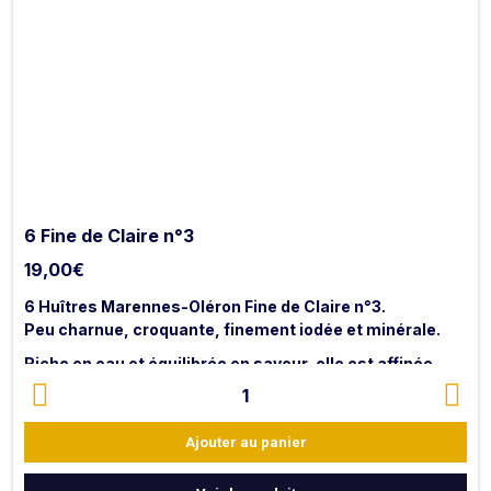
6 Fine de Claire n°3
19,00
€
6 Huîtres Marennes-Oléron Fine de Claire n°3.
Peu charnue, croquante, finement iodée et minérale.
Riche en eau et équilibrée en saveur, elle est affinée
dans les claires du bassin de Marennes Oléron.
1
Ajouter au panier
NB : les huîtres sont livrées ouvertes avec citron et
vinaigre échalote.