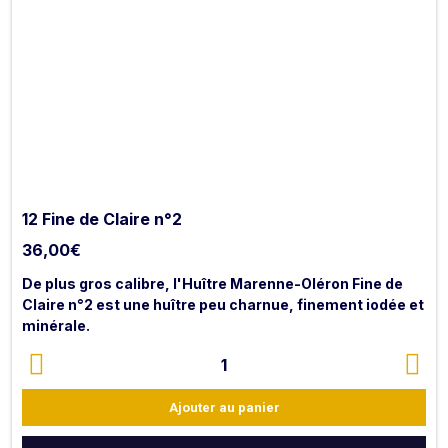
12 Fine de Claire n°2
36,00
€
De plus gros calibre, l'Huître Marenne-Oléron Fine de
Claire n°2 est une huître peu
charnue, finement iodée et
minérale.
Riche en eau et équilibrée en saveur, elle est affinée
1
dans les claires du bassin de Marennes Oléron.
Ajouter au panier
NB : les huîtres sont livrées ouvertes avec citron et