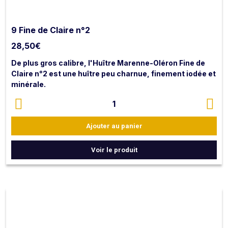
9 Fine de Claire n°2
28,50
€
De plus gros calibre, l'Huître Marenne-Oléron Fine de
Claire n°2 est une huître peu
charnue, finement iodée et
minérale.
Riche en eau et équilibrée en saveur, elle est affinée
1
dans les claires du bassin de Marennes Oléron.
Ajouter au panier
NB : les huîtres sont livrées ouvertes avec citron et
vinaigre échalote.
Voir le produit