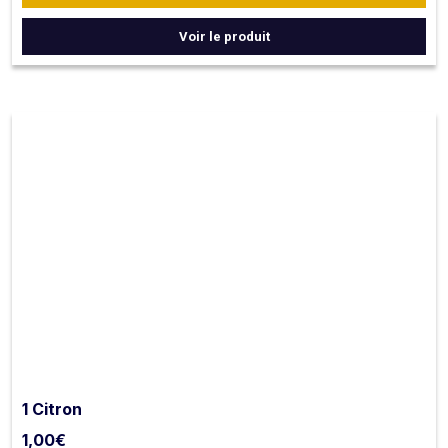
dans les claires du bassin de Marennes Oléron.
Voir le produit
NB : les huîtres sont livrées ouvertes avec citron et
vinaigre échalote.
1 Citron
1,00
€