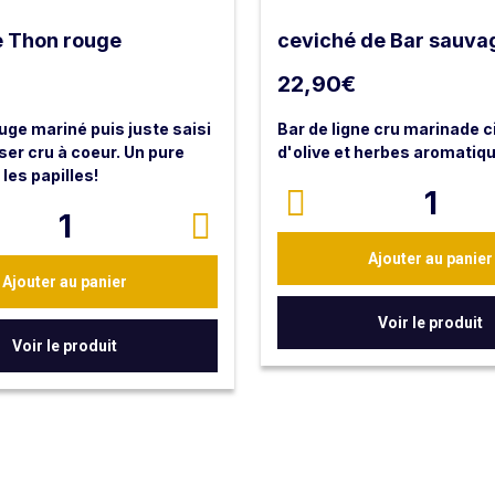
e Thon rouge
ceviché de Bar sauva
22,90
€
uge mariné puis juste saisi
Bar de ligne cru marinade ci
sser cru à coeur. Un pure
d'olive et herbes aromatiq
 les papilles!
1
quante
1
Ajouter au panier
Ajouter au panier
Voir le produit
Voir le produit