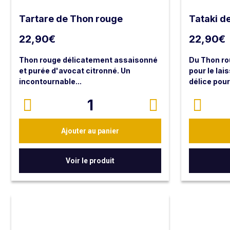
Tartare de Thon rouge
Tataki d
22,90
€
22,90
€
Thon rouge délicatement assaisonné
Du Thon ro
et purée d'avocat citronné. Un
pour le lai
incontournable...
délice pour
Salade cro
290g dont 120g de poisson
1
Ajouter au panier
Voir le produit